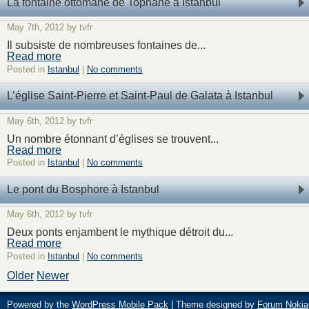
La fontaine ottomane de Tophane à Istanbul
May 7th, 2012 by tvfr
Il subsiste de nombreuses fontaines de...
Read more
Posted in
Istanbul
|
No comments
L’église Saint-Pierre et Saint-Paul de Galata à Istanbul
May 6th, 2012 by tvfr
Un nombre étonnant d’églises se trouvent...
Read more
Posted in
Istanbul
|
No comments
Le pont du Bosphore à Istanbul
May 6th, 2012 by tvfr
Deux ponts enjambent le mythique détroit du...
Read more
Posted in
Istanbul
|
No comments
Older
Newer
Powered by the
WordPress Mobile Pack
| Theme designed by
Forum Nokia